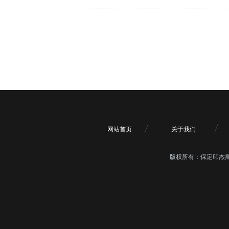
网站首页
关于我们
版权所有：保定印杰