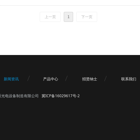
上一页
1
下一页
新闻资讯
产品中心
招贤纳士
联系我们
斯光电设备制造有限公司
冀ICP备16029617号-2